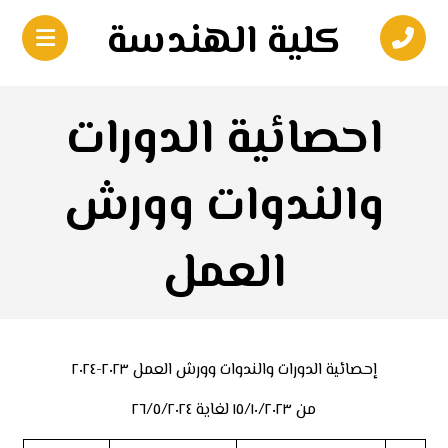
كلية الهندسة
احصائية الدورات
والندوات وورش
العمل
إحصائية الدورات والندوات وورش العمل ٢٠٢٣-٢٠٢٤
من ١٥/١٠/٢٠٢٣ لغاية ٢٦/٥/٢٠٢٤