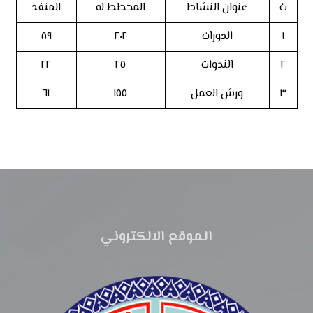
ت
عنوان النشاط
المخطط له
المنفذ
١
الدورات
٢٠٢
٨٩
٢
الندوات
٢٥
٢٢
٣
ورش العمل
١٥٥
٦١
الموقع الالكتروني